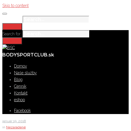
Skip to content
Search for:
Search
Search for:
Search
BODYSPORTCLUB.sk
Domov
Naše služby
Blog
Cenník
Kontakt
eshop
Facebook
január
19
. 2018
in
Nezaradené