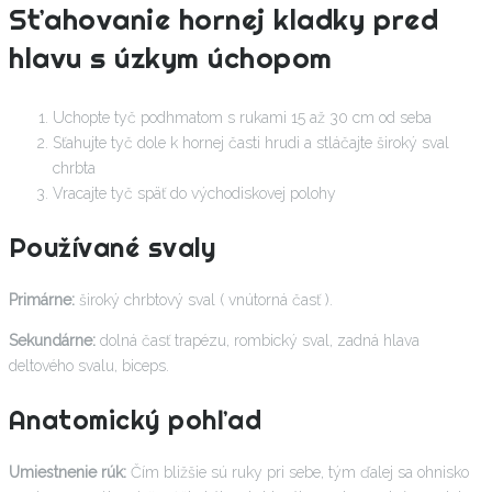
Sťahovanie hornej kladky pred
hlavu s úzkym úchopom
Uchopte tyč podhmatom s rukami 15 až 30 cm od seba
Sťahujte tyč dole k hornej časti hrudi a stláčajte široký sval
chrbta
Vracajte tyč späť do východiskovej polohy
Používané svaly
Primárne:
široký chrbtový sval ( vnútorná časť ).
Sekundárne:
dolná časť trapézu, rombický sval, zadná hlava
deltového svalu, biceps.
Anatomický pohľad
Umiestnenie rúk:
Čím bližšie sú ruky pri sebe, tým ďalej sa ohnisko