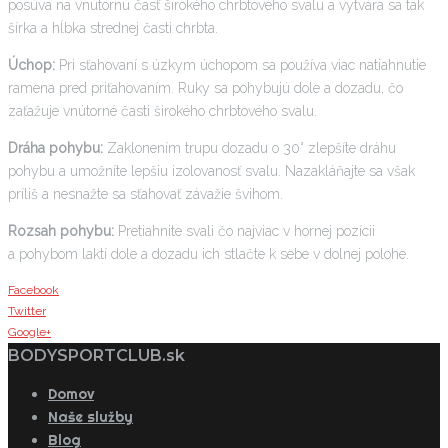
posúva na vnútornú časť širokého chrbtového svalu a vytvára sa tak
šírka a hĺbka strednej časti chrbta.
Úchop:
Pri sťahovaní s úzkym úchopom sa používa viac natiahnutie
ramena pred priťahovaním. Ruky sa pohybujú dole a dozadu, čo
zaťažuje vnútorné časti širokého chrbtového svalu.
Dráha pohybu:
Zaklonením trupu dozadu o 30° zlepšíte dráhu
pohybu a umožníte lepšiu izolovanosť svalu. Nazakláňajte sa však
príliš a nesnažte sa sťahovať závažie švihom.
Rozsah pohybu:
Pretiahnite svali čo najviac v hornej pozícii
a pohybom laktí dole a dozadu ich stlačte k sebe v dolnej polohe.
Facebook
Twitter
Google+
BODYSPORTCLUB.sk
Domov
Naše služby
Blog