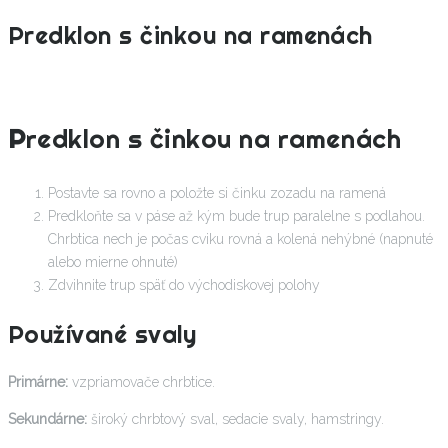
Predklon s činkou na ramenách
P
redklon s činkou na ramenách
Postavte sa rovno a položte si činku zozadu na ramená
Predkloňte sa v páse až kým bude trup paralelne s podlahou.
Chrbtica nech je počas cviku rovná a kolená nehýbné (napnuté
alebo mierne ohnuté)
Zdvihnite trup späť do východiskovej polohy
Používané svaly
Primárne:
vzpriamovače chrbtice.
Sekundárne:
široký chrbtový sval, sedacie svaly, hamstringy.