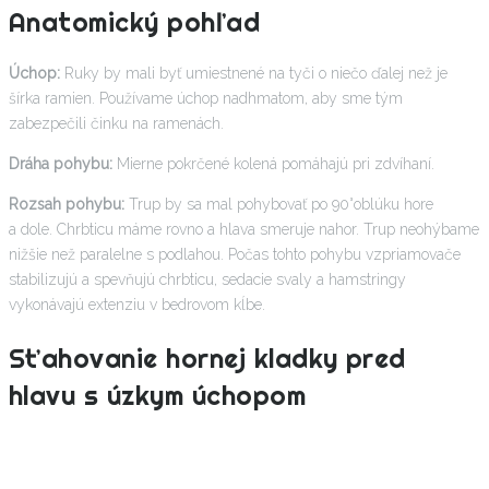
Anatomický pohľad
Úchop:
Ruky by mali byť umiestnené na tyči o niečo ďalej než je
šírka ramien. Používame úchop nadhmatom, aby sme tým
zabezpečili činku na ramenách.
Dráha pohybu:
Mierne pokrčené kolená pomáhajú pri zdvíhaní.
Rozsah pohybu:
Trup by sa mal pohybovať po 90°oblúku hore
a dole. Chrbticu máme rovno a hlava smeruje nahor. Trup neohýbame
nižšie než paralelne s podlahou. Počas tohto pohybu vzpriamovače
stabilizujú a spevňujú chrbticu, sedacie svaly a hamstringy
vykonávajú extenziu v bedrovom kĺbe.
Sťahovanie hornej kladky pred
hlavu s úzkym úchopom