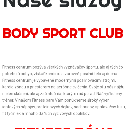
BODY SPORT CLUB
Fitness centrum pozýva všetkých vyznávačov športu, ale aj tých čo
potrebujú pohyb, získať kondíciu a zároveň posilniť telo aj ducha.
Fitness centrum je vybavené modernými posilňovacími strojmi,
kardio zónou a priestorom na aeróbne cvičenia. Svoje si u nás nájdu
nielen skúsení, ale aj začiatočníci, ktorým rád poradí Náš vyškolený
tréner. V našom Fitness bare Vám ponúkneme široký výber
iontových nápojov, proteínových šejkov, sacharidov, spaľovačov tuku,
fit tyčiniek a mnoho ďaľších výživových doplnkov.