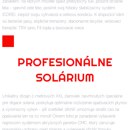
zariadení“, na ktorých môžete spáliť prebytočný tuk, posilniť držanie
tela - spevniť celé telo, posilniť svoj hlboký stabilizačný systém
(CORE), zlepšiť svoju vytrvalosť a celkovú kondíciu. K dispozícií Vám
sú bežecké pásy, eliptické trenažéry, stacionárne bicykle, veslovací
trenažér, TRX lano, Fit lopta a boxovacie vrece.
PROFESIONÁLNE
SOLÁRIUM
Unikátny dizajn 2-metrových XXL žiaroviek, navrhnutých špeciálne
pre stojace soláriá, poskytuje optimálne rozloženie opaľovacích plynov
a výnimočný výkon - 48 svietidiel 180W umožňuje skrátiť čas na
opaľovanie len na 10 minút! Okrem toho je zariadenie vybavené
najnovším systémom akrylových panelov CMC, ktorý zaručuje
maximálnu ochranu pred slnkom a vylepšené 160W tlmivky