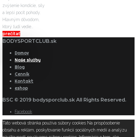
zvýšenie kondície, sily
a lepší pocit pohody.
Hlavným dôvodom,
ktorý ľudí vedie…
prečítať
BODYSPORTCLUB.sk
Domov
Naše služby
Blog
Cenník
Kontakt
eshop
BSC © 2019 bodysporclub.sk All Rights Reserved.
Facebook
Táto webová stránka používa súbory cookies Na prispôsobenie
obsahu a reklám, poskytovanie funkcií sociálnych médií a analýzu