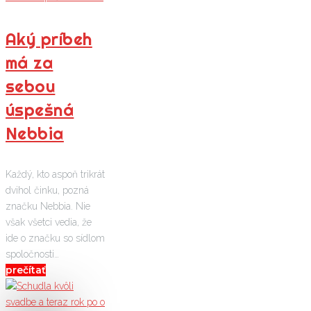
Aký príbeh
má za
sebou
úspešná
Nebbia
Každý, kto aspoň trikrát
dvihol činku, pozná
značku Nebbia. Nie
však všetci vedia, že
ide o značku so sídlom
spoločnosti…
prečítať