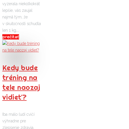
vyzerala niekoľkokrát
lepšie, vás zaujal
najmä tým, že
v skutočnosti schudla
len 1 kg,…
prečítať
Kedy bude
tréning na
tele naozaj
vidieť?
Iba málo ľudí cvičí
výhradne pre
zlepšenie zdravia,