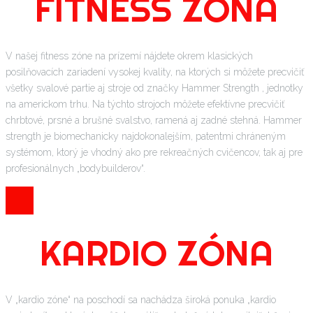
FITNESS ZÓNA
V našej fitness zóne na prízemí nájdete okrem klasických
posilňovacích zariadení vysokej kvality, na ktorých si môžete precvičiť
všetky svalové partie aj stroje od značky Hammer Strength , jednotky
na americkom trhu. Na týchto strojoch môžete efektívne precvičiť
chrbtové, prsné a brušné svalstvo, ramená aj zadné stehná. Hammer
strength je biomechanicky najdokonalejším, patentmi chráneným
systémom, ktorý je vhodný ako pre rekreačných cvičencov, tak aj pre
profesionálnych „bodybuilderov“.
KARDIO ZÓNA
V „kardio zóne“ na poschodí sa nachádza široká ponuka „kardio